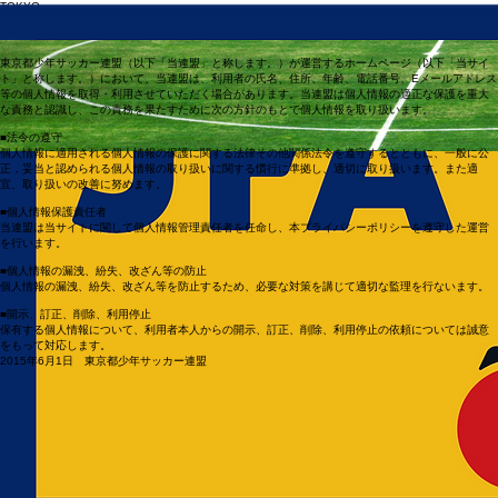
​TOKYO
​FOOTBALL ASSOCIATION
東京都少年サッカー連盟
プライバシーポリシー
東京都少年サッカー連盟（以下「当連盟」と称します。）が運営するホームページ（以下「当サイ
ト」と称します。）において、当連盟は、利用者の氏名、住所、年齢、電話番号、Eメールアドレス
等の個人情報を取得・利用させていただく場合があります。当連盟は個人情報の適正な保護を重大
な責務と認識し、この責務を果たすために次の方針のもとで個人情報を取り扱います。
■法令の遵守
個人情報に適用される個人情報の保護に関する法律その他関係法令を遵守するとともに、一般に公
正，妥当と認められる個人情報の取り扱いに関する慣行に準拠し、適切に取り扱います。また適
宜、取り扱いの改善に努めます。
■個人情報保護責任者
当連盟は当サイトに関して個人情報管理責任者を任命し、本プライバシーポリシーを遵守した運営
を行います。
■個人情報の漏洩、紛失、改ざん等の防止
個人情報の漏洩、紛失、改ざん等を防止するため、必要な対策を講じて適切な監理を行ないます。
■開示、訂正、削除、利用停止
保有する個人情報について、利用者本人からの開示、訂正、削除、利用停止の依頼については誠意
をもって対応します。
2015年6月1日 東京都少年サッカー連盟