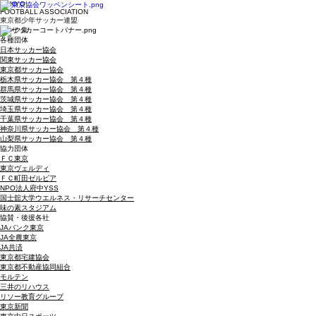
​TOKYO
​FOOTBALL ASSOCIATION
東京都少年サッカー連盟
​リンク集
​各種団体
日本サッカー協会
関東サッカー協会
東京都サッカー協会
栃木県サッカー協会 第４種
群馬県サッカー協会 第４種
茨城県サッカー協会 第４種
埼玉県サッカー協会 第４種
千葉県サッカー協会 第４種
神奈川県サッカー協会 第４種
山梨県サッカー協会 第４種
​協力団体
ＦＣ東京
東京ヴェルディ
ＦＣ町田ゼルビア
NPO法人府中YSS
国士舘大学ウエルネス・リサーチセンター
味の素スタジアム
協賛・後援各社
JAバンク東京
JA全農東京
JA共済
東京都宅建協会
東京都不動産協同組合
モルテン
三井のリハウス
リソー教育グループ
東京新聞