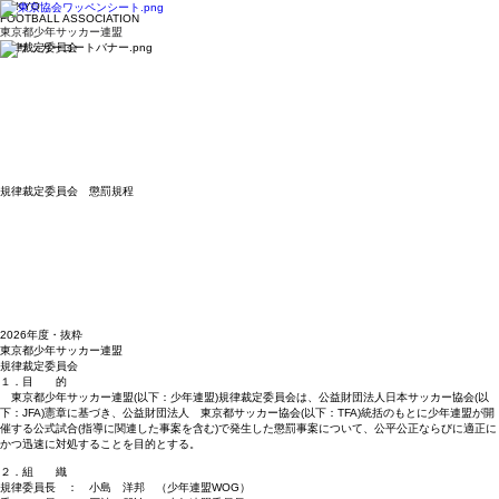
​TOKYO
​FOOTBALL ASSOCIATION
東京都少年サッカー連盟
​規律裁定委員会
規律裁定委員会 懲罰規程
2026年度・抜粋
東京都少年サッカー連盟
規律裁定委員会
１．目 的
東京都少年サッカー連盟(以下：少年連盟)規律裁定委員会は、公益財団法人日本サッカー協会(以
下：JFA)憲章に基づき、公益財団法人 東京都サッカー協会(以下：TFA)統括のもとに少年連盟が開
催する公式試合(指導に関連した事案を含む)で発生した懲罰事案について、公平公正ならびに適正に
かつ迅速に対処することを目的とする。
２．組 織
規律委員長 ： 小島 洋邦 （少年連盟WOG）