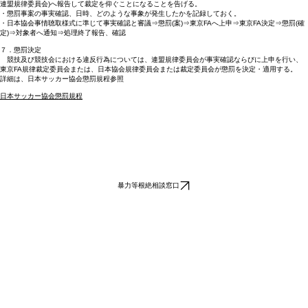
連盟規律委員会)へ報告して裁定を仰ぐことになることを告げる。
・懲罰事案の事実確認、日時、どのような事象が発生したかを記録しておく。
・日本協会事情聴取様式に準じて事実確認と審議⇒懲罰(案)⇒東京FAへ上申⇒東京FA決定⇒懲罰(確
定)⇒対象者へ通知⇒処理終了報告、確認
７．懲罰決定
競技及び競技会における違反行為については、連盟規律委員会が事実確認ならびに上申を行い、
東京FA規律裁定委員会または、日本協会規律委員会または裁定委員会が懲罰を決定・適用する。
詳細は、日本サッカー協会懲罰規程参照
日本サッカー協会懲罰規程
暴力等根絶相談窓口