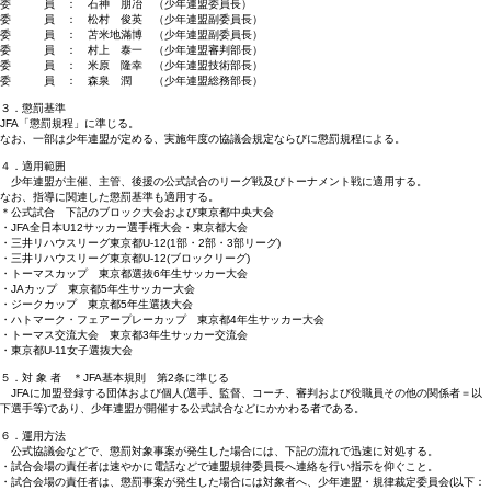
委 員 ： 石神 朋冶 （少年連盟委員長）
委 員 ： 松村 俊英 （少年連盟副委員長）
委 員 ： 苫米地滿博 （少年連盟副委員長）
委 員 ： 村上 泰一 （少年連盟審判部長）
委 員 ： 米原 隆幸 （少年連盟技術部長）
委 員 ： 森泉 潤 （少年連盟総務部長）
３．懲罰基準
JFA「懲罰規程」に準じる。
なお、一部は少年連盟が定める、実施年度の協議会規定ならびに懲罰規程による。
４．適用範囲
少年連盟が主催、主管、後援の公式試合のリーグ戦及びトーナメント戦に適用する。
なお、指導に関連した懲罰基準も適用する。
＊公式試合 下記のブロック大会および東京都中央大会
・JFA全日本U12サッカー選手権大会・東京都大会
・三井リハウスリーグ東京都U-12(1部・2部・3部リーグ)
・三井リハウスリーグ東京都U-12(ブロックリーグ)
・トーマスカップ 東京都選抜6年生サッカー大会
・JAカップ 東京都5年生サッカー大会
・ジークカップ 東京都5年生選抜大会
・ハトマーク・フェアープレーカップ 東京都4年生サッカー大会
・トーマス交流大会 東京都3年生サッカー交流会
・東京都U-11女子選抜大会
５．対 象 者 ＊JFA基本規則 第2条に準じる
JFAに加盟登録する団体および個人(選手、監督、コーチ、審判および役職員その他の関係者＝以
下選手等)であり、少年連盟が開催する公式試合などにかかわる者である。
６．運用方法
公式協議会などで、懲罰対象事案が発生した場合には、下記の流れで迅速に対処する。
・試合会場の責任者は速やかに電話などで連盟規律委員長へ連絡を行い指示を仰ぐこと。
・試合会場の責任者は、懲罰事案が発生した場合には対象者へ、少年連盟・規律裁定委員会(以下：